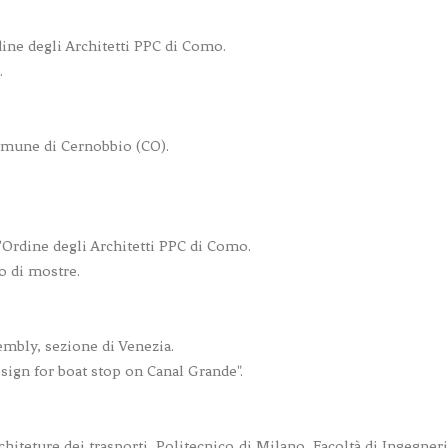
ne degli Architetti PPC di Como.
.
omune di Cernobbio (CO).
Ordine degli Architetti PPC di Como.
o di mostre.
embly, sezione di Venezia.
sign for boat stop on Canal Grande".
teture dei trasporti, Politecnico di Milano, Facoltà di Ingegneri