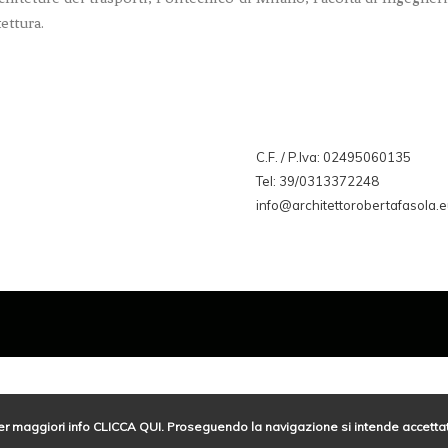
ettura.
C.F. / P.Iva: 02495060135
Tel: 39/0313372248
info@architettorobertafasola.e
er maggiori info
CLICCA QUI
. Proseguendo la navigazione si intende accettat